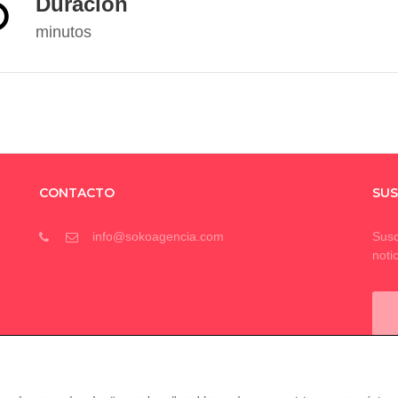
Duración
minutos
CONTACTO
SUS
info@sokoagencia.com
Susc
noti