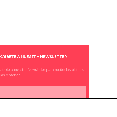
CRÍBETE A NUESTRA NEWSLETTER
ribete a nuestra Newsletter para recibir las últimas
cias y ofertas
SUSCRIBIR A NEWSLETTER