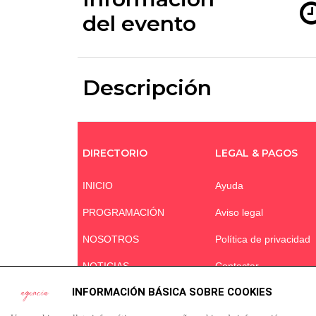
del evento
Descripción
DIRECTORIO
LEGAL & PAGOS
INICIO
Ayuda
PROGRAMACIÓN
Aviso legal
NOSOTROS
Política de privacidad
NOTICIAS
Contactar
INFORMACIÓN BÁSICA SOBRE COOKIES
ÁREA CLIENTES