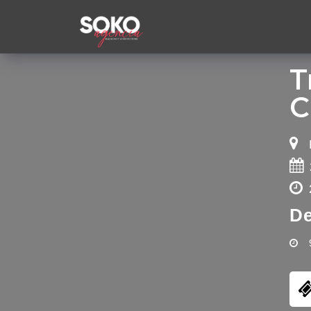
T
C
De