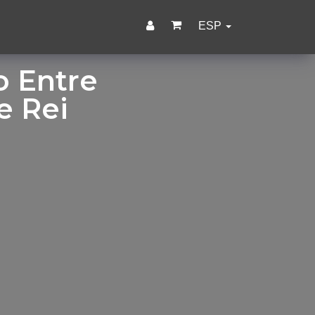
ESP
o Entre
e Rei