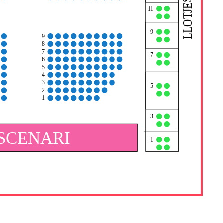
LLOTJES
1
1
9
9
8
7
7
6
5
4
3
5
2
1
3
SCENARI
1