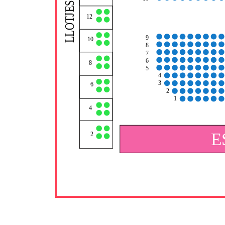
LLOTJES
12
9
10
8
7
6
8
5
4
3
6
2
1
4
E
2