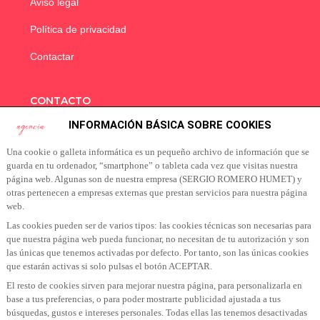
Aviso legal
Política de privacidad
Contactar
CONTACTO
INFORMACIÓN BÁSICA SOBRE COOKIES
info@sokoagencia.com
Una cookie o galleta informática es un pequeño archivo de información que se
guarda en tu ordenador, “smartphone” o tableta cada vez que visitas nuestra
página web. Algunas son de nuestra empresa (SERGIO ROMERO HUMET) y
SUSCRÍBETE A NUESTRA NEWSLETTER
otras pertenecen a empresas externas que prestan servicios para nuestra página
web.
Suscribete a nuestra Newsletter para recibir las últimas
Las cookies pueden ser de varios tipos: las cookies técnicas son necesarias para
noticias y ofertas
que nuestra página web pueda funcionar, no necesitan de tu autorización y son
las únicas que tenemos activadas por defecto. Por tanto, son las únicas cookies
que estarán activas si solo pulsas el botón ACEPTAR.
El resto de cookies sirven para mejorar nuestra página, para personalizarla en
base a tus preferencias, o para poder mostrarte publicidad ajustada a tus
búsquedas, gustos e intereses personales. Todas ellas las tenemos desactivadas