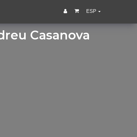
ESP
dreu Casanova