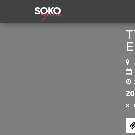
T
E
20