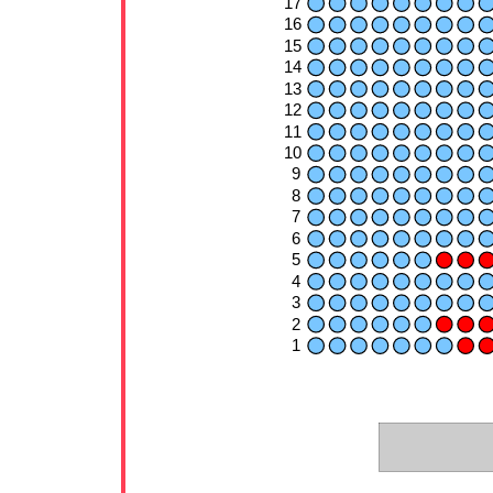
17
16
15
14
13
12
11
10
9
8
7
6
5
4
3
2
1