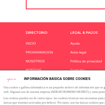
DIRECTORIO
LEGAL & PAGOS
INICIO
Ayuda
PROGRAMACIÓN
Aviso legal
NOSOTROS
Política de privacidad
NOTICIAS
Contactar
INFORMACIÓN BÁSICA SOBRE COOKIES
ÁREA CLIENTES
Una cookie o galleta informática es un pequeño archivo de información que se g
CONTACTO
web. Algunas son de nuestra empresa (SERGIO ROMERO HUMET) y otras pertenec
Las cookies pueden ser de varios tipos: las cookies técnicas son necesarias para
únicas que tenemos activadas por defecto. Por tanto, son las únicas cookies que