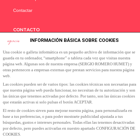
Contactar
CONTACTO
INFORMACIÓN BÁSICA SOBRE COOKIES
info@sokoagencia.com
Una cookie o galleta informática es un pequeño archivo de información que se
guarda en tu ordenador, “smartphone” o tableta cada vez que visitas nuestra
página web. Algunas son de nuestra empresa (SERGIO ROMERO HUMET) y
SUSCRÍBETE A NUESTRA NEWSLETTER
otras pertenecen a empresas externas que prestan servicios para nuestra página
web.
Suscribete a nuestra Newsletter para recibir las últimas
Las cookies pueden ser de varios tipos: las cookies técnicas son necesarias para
noticias y ofertas
que nuestra página web pueda funcionar, no necesitan de tu autorización y son
las únicas que tenemos activadas por defecto. Por tanto, son las únicas cookies
que estarán activas si solo pulsas el botón ACEPTAR.
El resto de cookies sirven para mejorar nuestra página, para personalizarla en
base a tus preferencias, o para poder mostrarte publicidad ajustada a tus
búsquedas, gustos e intereses personales. Todas ellas las tenemos desactivadas
por defecto, pero puedes activarlas en nuestro apartado CONFIGURACIÓN DE
SUSCRIBIR A NEWSLETTER
COOKIES.