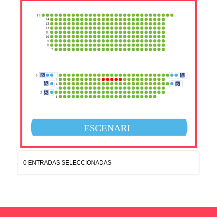
15
14
13
12
1
1
10
9
8
7
6
5
4
3
2
1
ESCENARI
0 ENTRADAS SELECCIONADAS